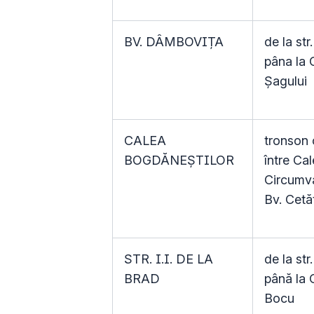
BV. DÂMBOVIȚA
de la str
pâna la 
Șagului
CALEA
tronson 
BOGDĂNEȘTILOR
între Ca
Circumval
Bv. Cetăț
STR. I.I. DE LA
de la st
BRAD
până la 
Bocu