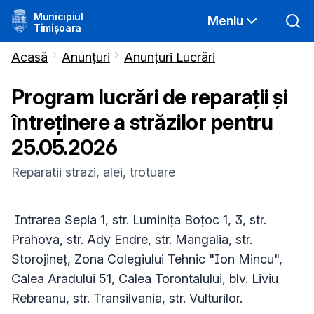
Municipiul
Meniu
Timișoara
Acasă
Anunțuri
Anunțuri Lucrări
Program lucrări de reparații și
întreținere a străzilor pentru
25.05.2026
Reparatii strazi, alei, trotuare
Intrarea Sepia 1, str. Luminița Boțoc 1, 3, str.
Prahova, str. Ady Endre, str. Mangalia, str.
Storojineț, Zona Colegiului Tehnic "Ion Mincu",
Calea Aradului 51, Calea Torontalului, blv. Liviu
Rebreanu, str. Transilvania, str. Vulturilor.