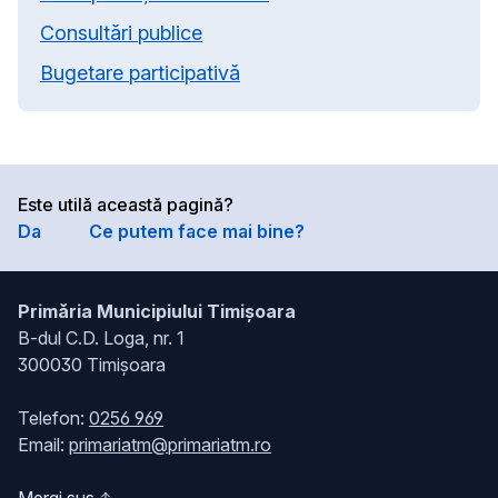
Consultări publice
Bugetare participativă
Este utilă această pagină?
Da
Ce putem face mai bine?
Primăria Municipiului Timișoara
B-dul C.D. Loga, nr. 1
300030 Timișoara
Telefon:
0256 969
Email:
primariatm@primariatm.ro