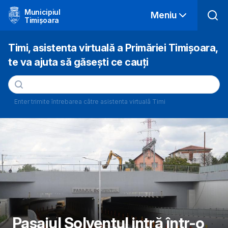
Municipiul
Meniu
Timișoara
Timi, asistenta virtuală a Primăriei Timișoara,
te va ajuta să găsești ce cauți
Enter trimite întrebarea către asistenta virtuală Timi
Pasajul Solventul intră într-o