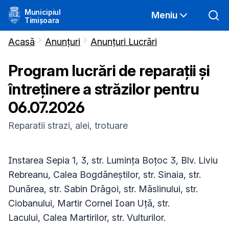
Municipiul
Meniu
Timișoara
Acasă
Anunțuri
Anunțuri Lucrări
Program lucrări de reparații și
întreținere a străzilor pentru
06.07.2026
Reparatii strazi, alei, trotuare
Instarea Sepia 1, 3, str. Lumința Boțoc 3, Blv. Liviu
Rebreanu, Calea Bogdăneștilor, str. Sinaia, str.
Dunărea, str. Sabin Drăgoi, str. Măslinului, str.
Ciobanului, Martir Cornel Ioan Uță, str.
Lacului, Calea Martirilor, str. Vulturilor.