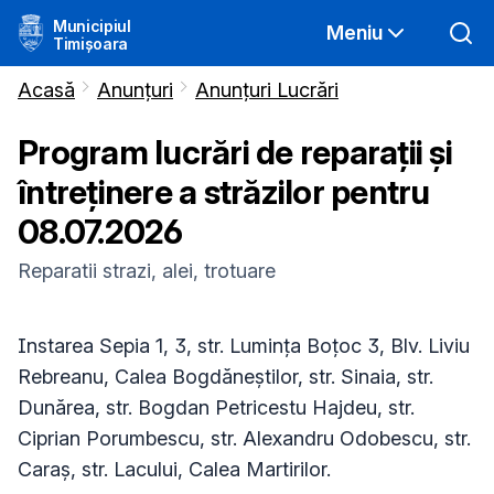
Municipiul
Meniu
Timișoara
Acasă
Anunțuri
Anunțuri Lucrări
Program lucrări de reparații și
întreținere a străzilor pentru
08.07.2026
Reparatii strazi, alei, trotuare
Instarea Sepia 1, 3, str. Lumința Boțoc 3, Blv. Liviu
Rebreanu, Calea Bogdăneștilor, str. Sinaia, str.
Dunărea, str. Bogdan Petricestu Hajdeu, str.
Ciprian Porumbescu, str. Alexandru Odobescu, str.
Caraș, str. Lacului, Calea Martirilor.