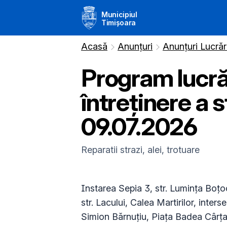
Municipiul
Timișoara
Acasă
Anunțuri
Anunțuri Lucrăr
Program lucrăr
întreținere a s
09.07.2026
Reparatii strazi, alei, trotuare
Instarea Sepia 3, str. Lumința Boțo
str. Lacului, Calea Martirilor, inte
Simion Bărnuțiu, Piața Badea Cârțan, 