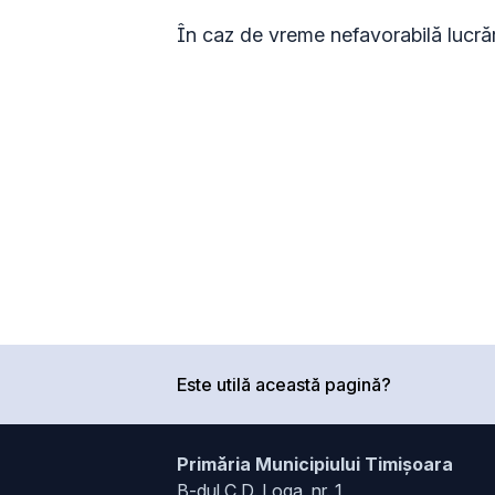
În caz de vreme nefavorabilă lucrăr
Este utilă această pagină?
Primăria Municipiului Timișoara
B-dul C.D. Loga, nr. 1