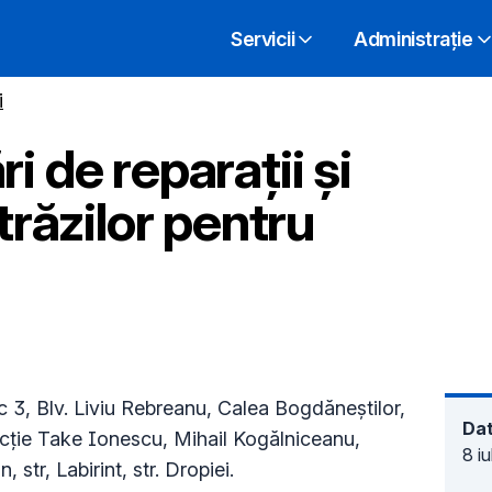
Servicii
Administrație
i
i de reparații și
trăzilor pentru
c 3, Blv. Liviu Rebreanu, Calea Bogdăneștilor,
Dat
rsecție Take Ionescu, Mihail Kogălniceanu,
8 i
str, Labirint, str. Dropiei.