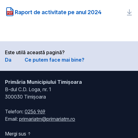
Raport de activitate pe anul 2024
PDF
Este utilă această pagină?
Da
Ce putem face mai bine?
Primăria Municipiului Timișoara
B-dul C.D. Loga, nr. 1
300030 Timișoara
Telefon:
0256 969
Email:
primariatm@primariatm.ro
Mergi sus