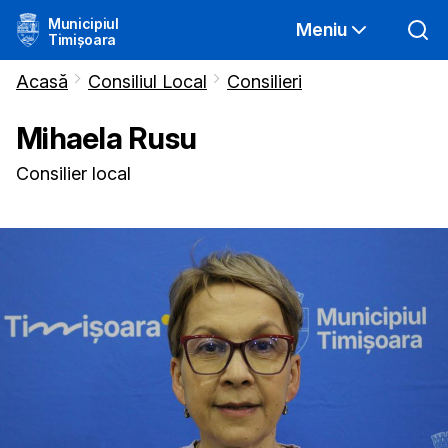
Municipiul
Meniu
Timișoara
Acasă
Consiliul Local
Consilieri
Mihaela
Rusu
Consilier local