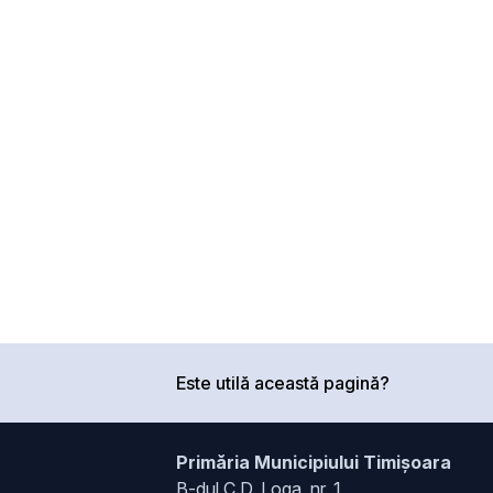
Este utilă această pagină?
Primăria Municipiului Timișoara
B-dul C.D. Loga, nr. 1