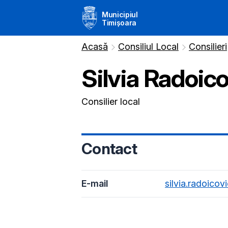
Municipiul
Timișoara
Acasă
Consiliul Local
Consilieri
Silvia
Radoico
Consilier local
Contact
E-mail
silvia.radoicov