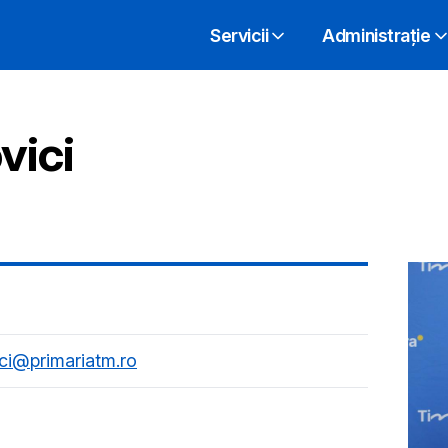
Servicii
Administrație
vici
ici@primariatm.ro