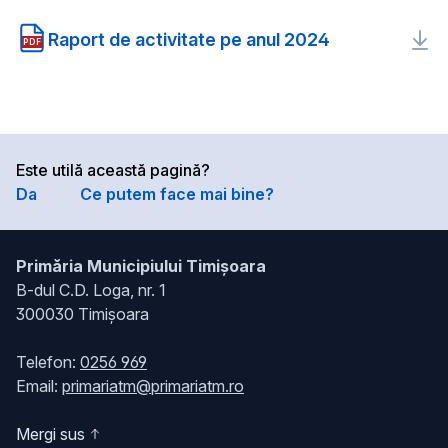
Raport de activitate pe anul 2024
PDF
Este utilă această pagină?
Da
Ce putem face mai bine?
Primăria Municipiului Timișoara
B-dul C.D. Loga, nr. 1
300030 Timișoara
Telefon:
0256 969
Email:
primariatm@primariatm.ro
Mergi sus