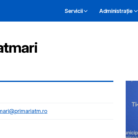
Servicii
Administrație
atmari
mari@primariatm.ro