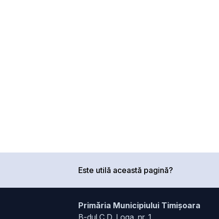
Este utilă această pagină?
Primăria Municipiului Timișoara
B-dul C.D. Loga, nr. 1