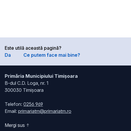
Este utilă această pagină?
Da
Ce putem face mai bine?
Primăria Municipiului Timișoara
B-dul C.D. Loga, nr. 1
300030 Timișoara
Telefon:
0256 969
Email:
primariatm@primariatm.ro
Mergi sus