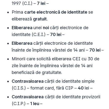
1997 (C.I.) –
7 lei
–
Prima
carte electronică de identitate
se
eliberează
gratuit
.
Eliberarea
unei
noi
cărţi electronice de
identitate (C.E.I.) –
70 lei
–
Eliberarea
cărţii electronice de identitate
înainte de împlinirea vârstei de 14 ani –
70 lei
–
Minorii care solicită eliberarea CEI cu 30 de
zile înainte de împlinirea vârstei de 14 ani
beneficiază de gratuitate.
Contravaloarea
cărţii de identitate simple
(C.I.S.) – format card, fără CIP –
40
lei –
Contravaloarea
cărţii de identitate provizorii
(C.I.P.) –
1 leu
–