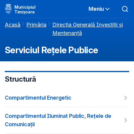
Municipiul
Meniu
Timișoara
Acasă
Primăria
Direcția Generală Investiții și
Mentenanță
Serviciul Rețele Publice
Structură
Compartimentul Energetic
Compartimentul Iluminat Public, Rețele de
Comunicații