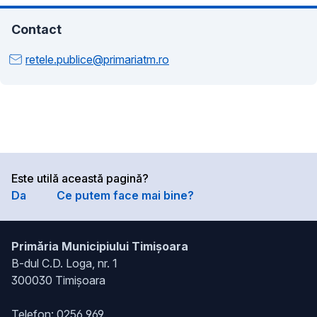
Contact
retele.publice@primariatm.ro
Este utilă această pagină?
Da
Ce putem face mai bine?
Primăria Municipiului Timișoara
B-dul C.D. Loga, nr. 1
300030 Timișoara
Telefon:
0256 969