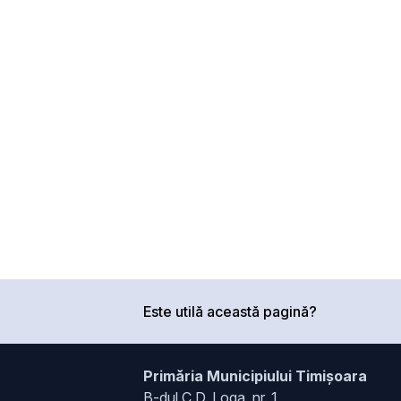
Este utilă această pagină?
Primăria Municipiului Timișoara
B-dul C.D. Loga, nr. 1