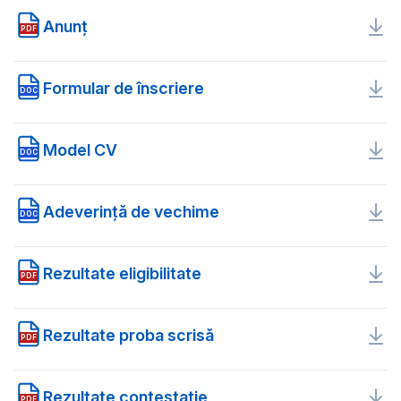
Anunț
PDF
Formular de înscriere
DOC
Model CV
DOC
Adeverință de vechime
DOC
Rezultate eligibilitate
PDF
Rezultate proba scrisă
PDF
Rezultate contestaţie
PDF