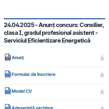
24.04.2025 - Anunț concurs: Consilier,
clasa I, gradul profesional asistent -
Serviciul Eficientizare Energetică
Anunț
PDF
Formular de înscriere
DOC
Model CV
DOC
Adeverință vechime
DOC