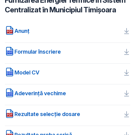
Furnizarea Energiei Termice în Sistem
Centralizat în Municipiul Timișoara
Anunț
PDF
Formular înscriere
DOC
Model CV
DOC
Adeverință vechime
DOC
Rezultate selecție dosare
PDF
Rezultate proba scrisă