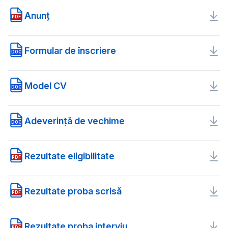
Anunț
PDF
Formular de înscriere
DOC
Model CV
DOC
Adeverință de vechime
DOC
Rezultate eligibilitate
PDF
Rezultate proba scrisă
PDF
Rezultate proba interviu
PDF