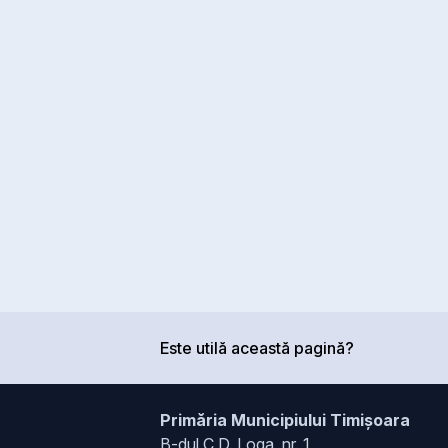
Este utilă această pagină?
Primăria Municipiului Timișoara
B-dul C.D. Loga, nr. 1