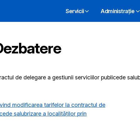
Servicii
Administrație
Dezbatere
ractul de delegare a gestiunii serviciilor publicede salubr
ind modificarea tarifelor la contractul de
cede salubrizare a localităților prin