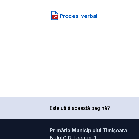
Proces-verbal
PDF
Este utilă această pagină?
Primăria Municipiului Timișoara
B-dul C.D. Loga, nr. 1