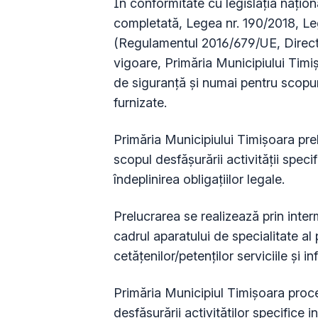
În conformitate cu legislația națio
completată, Legea nr. 190/2018, L
(Regulamentul 2016/679/UE, Direct
vigoare, Primăria Municipiului Timiș
de siguranță și numai pentru scopuri
furnizate.
Primăria Municipiului Timișoara pre
scopul desfășurării activității speci
îndeplinirea obligațiilor legale.
Prelucrarea se realizează prin inter
cadrul aparatului de specialitate al 
cetățenilor/petenților serviciile și in
Primăria Municipiul Timișoara proc
desfășurării activităților specifice in