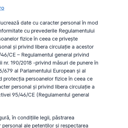
ro
elucrează date cu caracter personal în mod
conformitate cu prevederile Regulamentului
oanelor fizice în ceea ce priveşte
onal şi privind libera circulaţie a acestor
5/46/CE – Regulamentul general privind
i nr. 190/2018 -privind măsuri de punere în
6/679 al Parlamentului European şi al
nd protecţia persoanelor fizice în ceea ce
ter personal şi privind libera circulaţie a
ctivei 95/46/CE (Regulamentul general
ră, în condițiile legii, păstrarea
r personal ale petenților și respectarea