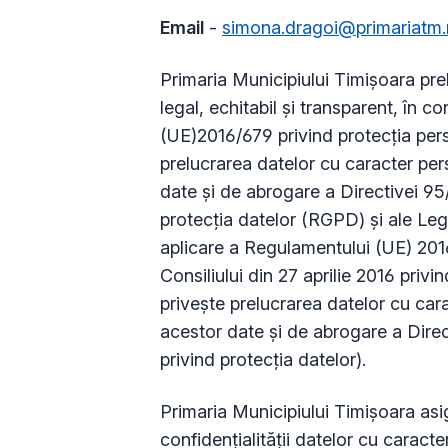
Email
-
simona.dragoi@primariatm.
Primaria Municipiului Timișoara pr
legal, echitabil şi transparent, în 
(UE)2016/679 privind protecţia pers
prelucrarea datelor cu caracter pers
date şi de abrogare a Directivei 9
protecţia datelor (RGPD) şi ale Legi
aplicare a Regulamentului (UE) 201
Consiliului din 27 aprilie 2016 privi
priveşte prelucrarea datelor cu carac
acestor date şi de abrogare a Dire
privind protecţia datelor).
Primaria Municipiului Timișoara asigu
confidențialității datelor cu caracte