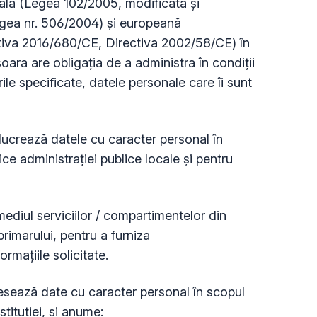
nală (Legea 102/2005, modificată și
egea nr. 506/2004) și europeană
iva 2016/680/CE, Directiva 2002/58/CE) în
oara are obligația de a administra în condiții
le specificate, datele personale care îi sunt
lucrează datele cu caracter personal în
fice administrației publice locale și pentru
mediul serviciilor / compartimentelor din
primarului, pentru a furniza
formațiile solicitate.
esează date cu caracter personal în scopul
stituției, și anume: