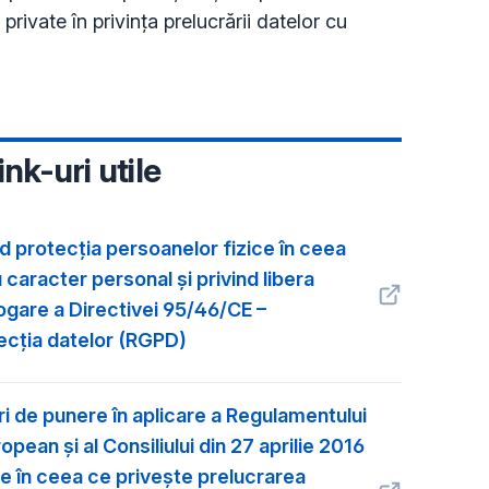
 private în privința prelucrării datelor cu
ink-uri utile
 protecţia persoanelor fizice în ceea
caracter personal şi privind libera
rogare a Directivei 95/46/CE –
ecţia datelor (RGPD)
i de punere în aplicare a Regulamentului
pean şi al Consiliului din 27 aprilie 2016
ce în ceea ce priveşte prelucrarea