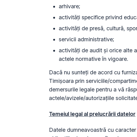
arhivare;
activități specifice privind edu
activități de presă, cultură, spo
servicii administrative;
activități de audit și orice alte 
actele normative în vigoare.
Dacă nu sunteți de acord cu furniza
Timișoara prin serviciile/compartim
demersurile legale pentru a vă răspu
actele/avizele/autorizațiile solicitate
Temeiul legal al prelucrării datelor
Datele dumneavoastră cu caracter p