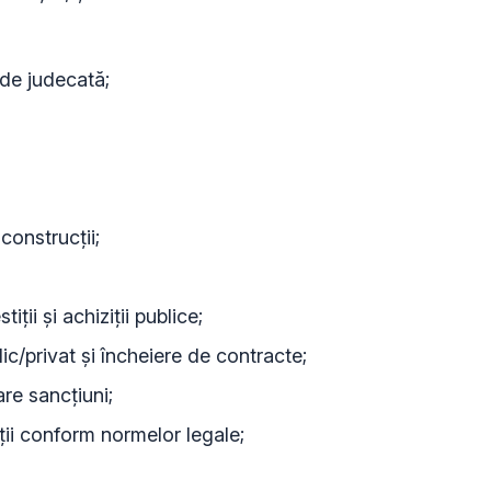
 de judecată;
construcții;
ții și achiziții publice;
ic/privat și încheiere de contracte;
are sancțiuni;
ții conform normelor legale;