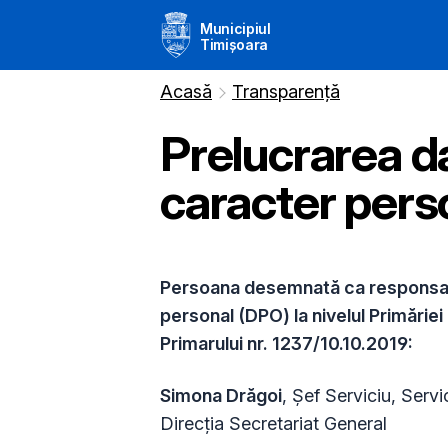
Municipiul
Timișoara
Acasă
Transparență
Prelucrarea d
caracter pers
Persoana desemnată ca responsabi
personal (DPO) la nivelul Primăriei
Primarului nr. 1237/10.10.2019:
Simona Drăgoi
, Șef Serviciu, Servi
Direcția Secretariat General