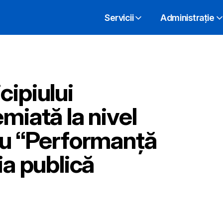
Servicii
Administrație
cipiului
miată la nivel
ru “Performanță
ia publică