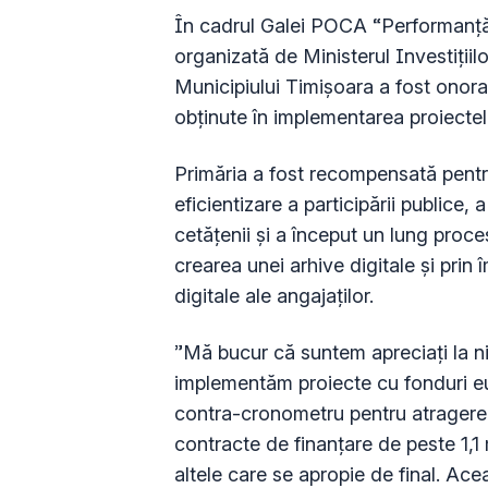
În cadrul Galei POCA “Performanță
organizată de Ministerul Investițiil
Municipiului Timișoara a fost onora
obținute în implementarea proiect
Primăria a fost recompensată pentr
eficientizare a participării publice,
cetățenii și a început un lung proces d
crearea unei arhive digitale și prin î
digitale ale angajaților.
”Mă bucur că suntem apreciați la niv
implementăm proiecte cu fonduri eur
contra-cronometru pentru atragere
contracte de finanțare de peste 1,1 
altele care se apropie de final. Ac