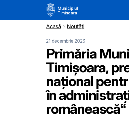
Municipiul
Timișoara
Acasă
Noutăți
21 decembrie 2023
Primăria Muni
Timișoara, pre
național pent
în administraț
românească“