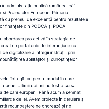
 în administrația publică românească“,
or și Proiectelor Europene, Primăria
tă cu premiul de excelență pentru rezultatele
elor finanțate din PODCA și POCA.
u abordarea pro activă în strategia de
 a creat un portal unic de interacțiune cu
e digitalizare a întregii instituții, prin
mbunătățirea abilităților și cunoștințelor
elul întregii țări pentru modul în care
opene. Ultimii doi ani au fost o cursă
a de bani europeni. Până acum a semnat
miliarde de lei. Avem proiecte în derulare și
eastă recunoaștere ne onorează și ne