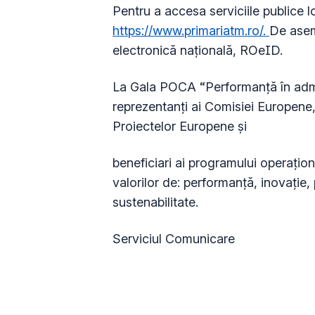
Pentru a accesa serviciile publice l
https://www.primariatm.ro/.
De asem
electronică națională, ROeID.
La Gala POCA “Performanță în admi
reprezentanți ai Comisiei Europene, r
Proiectelor Europene și
beneficiari ai programului operațion
valorilor de: performanță, inovație, 
sustenabilitate.
Serviciul Comunicare