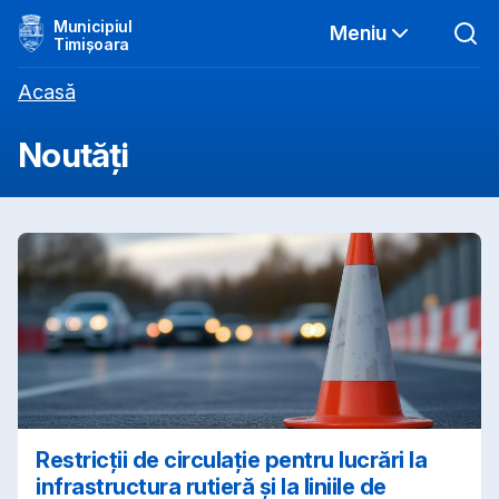
Municipiul
Meniu
Timișoara
Acasă
Noutăți
Restricții de circulație pentru lucrări la
infrastructura rutieră și la liniile de