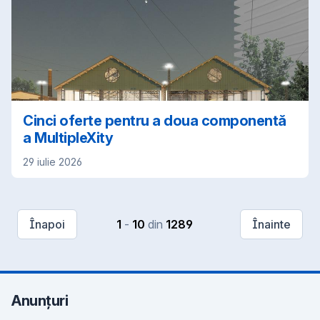
Cinci oferte pentru a doua componentă
a MultipleXity
29 iulie 2026
Înapoi
1
-
10
din
1289
Înainte
Anunțuri