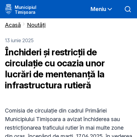
Municipiul
Meniu
Timișoara
Acasă
Noutăți
13 iunie 2025
Închideri și restricții de
circulație cu ocazia unor
lucrări de mentenanță la
infrastructura rutieră
Comisia de circulație din cadrul Primăriei
Municipiului Timișoara a avizat închiderea sau
restricționarea traficului rutier în mai multe zone
din oraș, începând de marți, 17.06.2025, în vederea