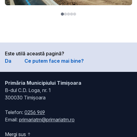
Este utilă această pagină?
Da
Ce putem face mai bine?
Primăria Municipiului Timișoara
B-dul C.D. Loga, nr. 1
300030 Timișoara
Telefon:
0256 969
Email:
primariatm@primariatm.ro
Mergi sus