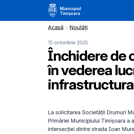
Municipiul
Timișoara
Acasă
Noutăți
15 octombrie 2025
Închidere de c
în vederea lucr
infrastructura
La solicitarea Societății Drumuri Mu
Primăriei Municipiului Timișoara a av
intersecției dintre strada Ioan Mur