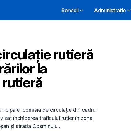
Servicii
Administrație
irculație rutieră
ărilor la
 rutieră
nicipale, comisia de circulație din cadrul
izat închiderea traficului rutier în zona
eșan și strada Cosminului.