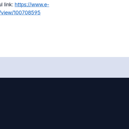
l link:
https://www.e-
es/view/100708595