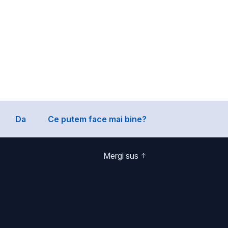
Da
Ce putem face mai bine?
Mergi sus