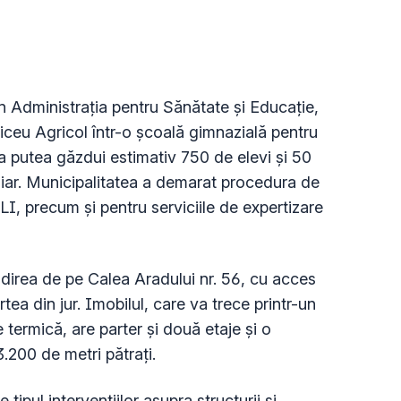
in Administrația pentru Sănătate și Educație,
iceu Agricol într-o școală gimnazială pentru
a putea găzdui estimativ 750 de elevi și 50
liar. Municipalitatea a demarat procedura de
LI, precum și pentru serviciile de expertizare
lădirea de pe Calea Aradului nr. 56, cu acces
tea din jur. Imobilul, care va trece printr-un
 termică, are parter și două etaje și o
.200 de metri pătrați.
 tipul intervențiilor asupra structurii și