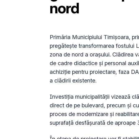
nord
Primăria Municipiului Timișoara, pr
pregătește transformarea fostului L
zona de nord a orașului. Clădirea v
de cadre didactice și personal auxi
achiziție pentru proiectare, faza DA
a clădirii existente.
Investiția municipalității vizează c
direct de pe bulevard, precum și cur
proces de modernizare și reabilitare
suprafață desfășurată de aproape 3
În etapa de proiectare vor fi stabilite