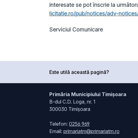
interesate se pot înscrie la următoru
licitatie.ro/pub/notices/adv-notic
Serviciul Comunicare
Este utilă această pagină?
Primăria Municipiului Timișoara
B-dul C.D. Loga, nr. 1
300030 Timișoara
Telefon:
0256 969
Email:
primariatm@primariatm.ro