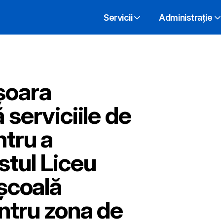
Servicii
Administrație
șoara
 serviciile de
ntru a
stul Liceu
 școală
ntru zona de