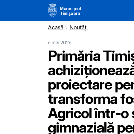
Municipiul
Timișoara
Acasă
Noutăți
6 mai 2026
Primăria Timi
achiziționează
proiectare pe
transforma fo
Agricol într-o
gimnazială pe