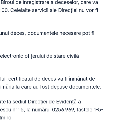
 Biroul de înregistrare a deceselor, care va
00. Celelalte servicii ale Direcției nu vor fi
 unui deces, documentele necesare pot fi
lectronic ofițerului de stare civilă
ui, certificatul de deces va fi înmânat de
 primăria la care au fost depuse documentele.
ute la sediul Direcției de Evidență a
scu nr 15, la numărul 0256.969, tastele 1-5-
tm.ro
.