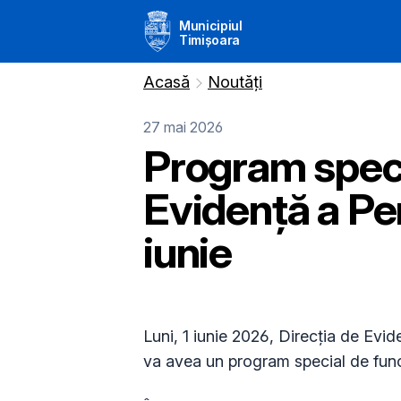
Municipiul
Timișoara
Acasă
Noutăți
27 mai 2026
Program specia
Evidență a Per
iunie
Luni, 1 iunie 2026, Direcția de Evi
va avea un program special de func