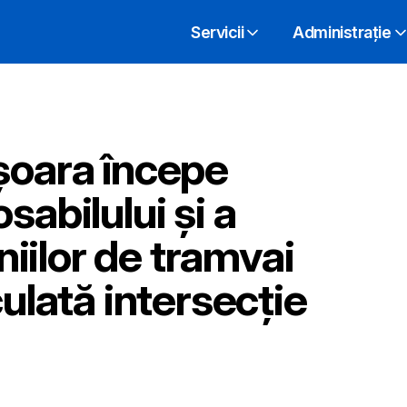
Servicii
Administrație
șoara începe
sabilului și a
iniilor de tramvai
culată intersecție