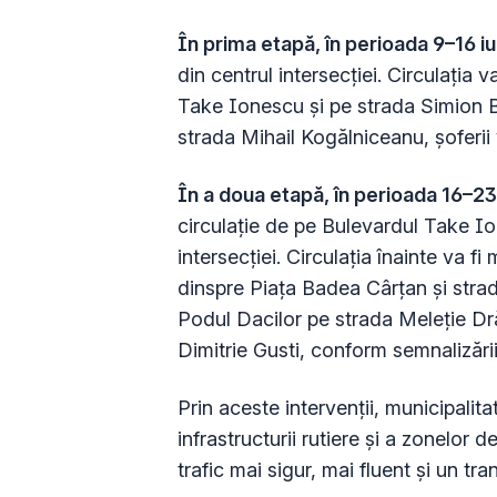
În prima etapă, în perioada 9–16 iu
din centrul intersecției. Circulația 
Take Ionescu și pe strada Simion B
strada Mihail Kogălniceanu, șoferii 
În a doua etapă, în perioada 16–23
circulație de pe Bulevardul Take Io
intersecției. Circulația înainte va fi
dinspre Piața Badea Cârțan și strad
Podul Dacilor pe strada Meleție Dră
Dimitrie Gusti, conform semnalizării
Prin aceste intervenții, municipalit
infrastructurii rutiere și a zonelor d
trafic mai sigur, mai fluent și un tr