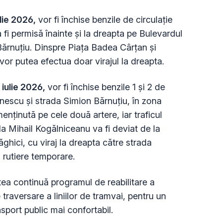
lie 2026,
vor fi închise benzile de circulație
va fi permisă înainte și la dreapta pe Bulevardul
ărnuțiu. Dinspre Piața Badea Cârțan și
vor putea efectua doar virajul la dreapta.
 iulie 2026,
vor fi închise benzile 1 și 2 de
nescu și strada Simion Bărnuțiu, în zona
 menținută pe cele două artere, iar traficul
a Mihail Kogălniceanu va fi deviat de la
ghici, cu viraj la dreapta către strada
 rutiere temporare.
atea continuă programul de reabilitare a
e traversare a liniilor de tramvai, pentru un
ansport public mai confortabil.