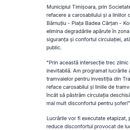
Municipiul Timișoara, prin Societat
refacere a carosabilului și a liniilo
Bărnuțiu - Piața Badea Cârțan - Kogă
elimina degradările apărute în zona
siguranța și confortul circulației, at
public.
“Prin această intersecție trec zilnic
inevitabilă. Am programat lucrăril
tramvaielor pentru investiția din Tr
reface carosabilul și liniile de tram
încât să păstrăm circulația deschisă
mai mult disconfortul pentru șoferi
Lucrările vor fi executate etapizat, 
reduce disconfortul provocat de luc