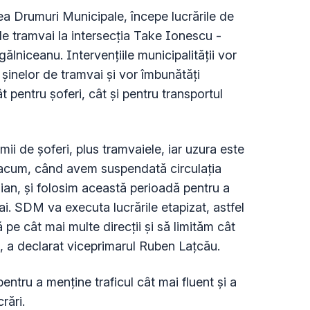
ea Drumuri Municipale, începe lucrările de
r de tramvai la intersecția Take Ionescu -
lniceanu. Intervențiile municipalității vor
 șinelor de tramvai și vor îmbunătăți
ât pentru șoferi, cât și pentru transportul
 mii de șoferi, plus tramvaiele, iar uzura este
e acum, când avem suspendată circulația
aian, și folosim această perioadă pentru a
vai. SDM va executa lucrările etapizat, astfel
 pe cât mai multe direcții și să limităm cât
”, a declarat viceprimarul Ruben Lațcău.
pentru a menține traficul cât mai fluent și a
rări.