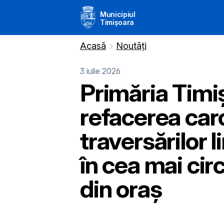
Municipiul
Timișoara
Acasă
Noutăți
3 iulie 2026
Primăria Timi
refacerea caro
traversărilor l
în cea mai cir
din oraș