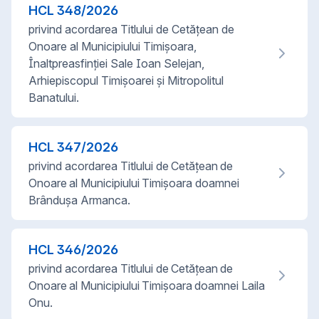
HCL
348
/
2026
privind acordarea Titlului de Cetățean de
Onoare al Municipiului Timișoara,
Înaltpreasfinţiei Sale Ioan Selejan,
Arhiepiscopul Timişoarei şi Mitropolitul
Banatului.
HCL
347
/
2026
privind acordarea Titlului de Cetățean de
Onoare al Municipiului Timișoara doamnei
Brânduşa Armanca.
HCL
346
/
2026
privind acordarea Titlului de Cetățean de
Onoare al Municipiului Timișoara doamnei Laila
Onu.