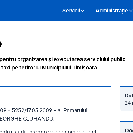
Servicii
Administrație
9
entru organizarea şi executarea serviciului public
axi pe teritoriul Municipiului Timişoara
Dat
24 
09 - 5252/17.03.2009 - al Primarului
l GHEORGHE CIUHANDU;
Do
entru studii, prognoze, economie, buget,