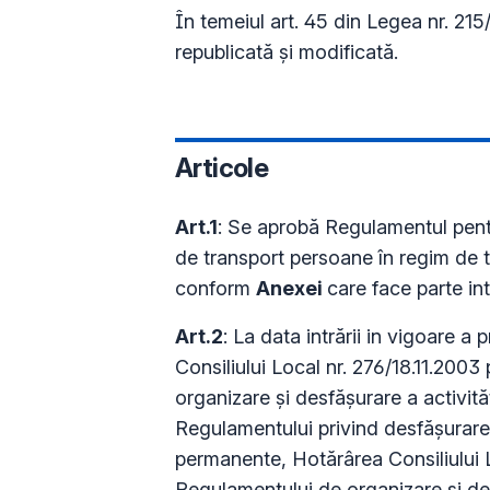
În temeiul art. 45 din Legea nr. 215
republicată şi modificată.
Articole
Art.1
: Se aprobă Regulamentul pentr
de transport persoane în regim de ta
conform
Anexei
care face parte in
Art.2
: La data intrării in vigoare a
Consiliului Local nr. 276/18.11.200
organizare şi desfăşurare a activităţ
Regulamentului privind desfăşurarea 
permanente, Hotărârea Consiliului L
Regulamentului de organizare şi des