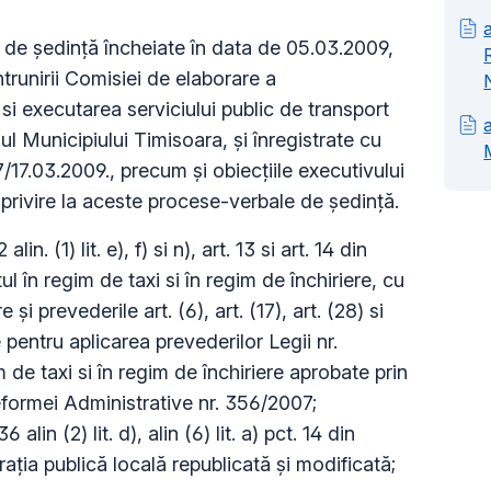
de şedinţă încheiate în data de 05.03.2009,
trunirii Comisiei de elaborare a
i executarea serviciului public de transport
ul Municipiului Timisoara, şi înregistrate cu
.03.2009., precum şi obiecţiile executivului
 privire la aceste procese-verbale de şedinţă.
n. (1) lit. e), f) si n), art. 13 si art. 14 din
l în regim de taxi si în regim de închiriere, cu
 şi prevederile art. (6), art. (17), art. (28) si
pentru aplicarea prevederilor Legii nr.
 de taxi si în regim de închiriere aprobate prin
Reformei Administrative nr. 356/2007;
lin (2) lit. d), alin (6) lit. a) pct. 14 din
aţia publică locală republicată şi modificată;