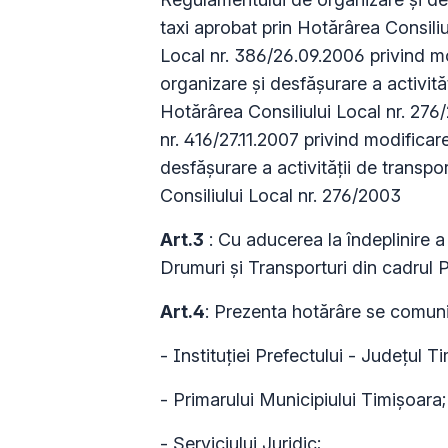
taxi aprobat prin Hotărârea Consiliu
Local nr. 386/26.09.2006 privind m
organizare şi desfăşurare a activită
Hotărârea Consiliului Local nr. 276
nr. 416/27.11.2007 privind modifica
desfăşurare a activităţii de transpo
Consiliului Local nr. 276/2003
Art.3
: Cu aducerea la îndeplinire a
Drumuri şi Transporturi din cadrul P
Art.4
: Prezenta hotărâre se comun
- Instituţiei Prefectului - Judeţul Ti
- Primarului Municipiului Timişoara;
- Serviciului Juridic;