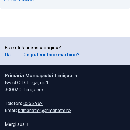
Este utilă această pagină?
Da
Ce putem face mai bine?
Primăria Municipiului Timișoara
B-dul C.D. Loga, nr. 1
300030 Timișoara
Telefon:
0256 969
Email:
primariatm@primariatm.ro
Mergi sus