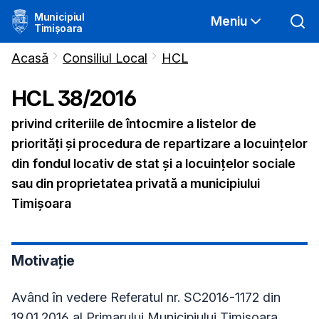
Municipiul
Meniu
Timișoara
Acasă
Consiliul Local
HCL
HCL
38
/
2016
privind criteriile de întocmire a listelor de
priorităţi şi procedura de repartizare a locuinţelor
din fondul locativ de stat şi a locuinţelor sociale
sau din proprietatea privată a municipiului
Timişoara
Motivație
Având în vedere Referatul nr. SC2016-1172 din
19.01.2016 al Primarului Municipiului Timişoara,