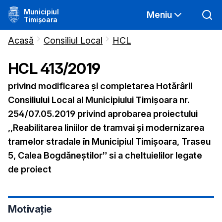
Municipiul
Meniu
Timișoara
Acasă
Consiliul Local
HCL
HCL
413
/
2019
privind modificarea şi completarea Hotărârii
Consiliului Local al Municipiului Timișoara nr.
254/07.05.2019 privind aprobarea proiectului
,,Reabilitarea liniilor de tramvai şi modernizarea
tramelor stradale în Municipiul Timişoara, Traseu
5, Calea Bogdăneştilor” si a cheltuielilor legate
de proiect
Motivație