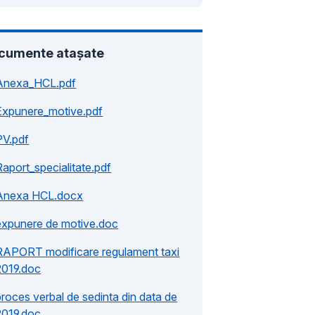
cumente atașate
Anexa_HCL.pdf
Expunere_motive.pdf
PV.pdf
Raport_specialitate.pdf
Anexa HCL.docx
expunere de motive.doc
RAPORT modificare regulament taxi
2019.doc
proces verbal de sedinta din data de
2019.doc