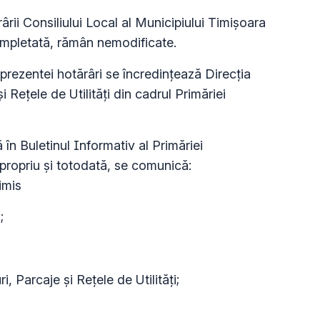
ârii Consiliului Local al Municipiului Timișoara
completată, rămân nemodificate.
prezentei hotărâri se încredinţează Direcţia
 Rețele de Utilități din cadrul Primăriei
în Buletinul Informativ al Primăriei
 propriu şi totodată, se comunică:
imis
;
, Parcaje și Rețele de Utilități;