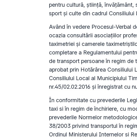
pentru cultură, ştiinţă, învăţământ, 
sport şi culte din cadrul Consiliului
Având în vedere Procesul-Verbal de
ocazia consultării asociaţiilor prof
taximetriei şi camerele taximetriştil
completare a Regulamentului pentru 
de transport persoane în regim de ta
aprobat prin Hotărârea Consiliului L
Consiliului Local al Municipiului Tim
nr.45/02.02.2016 şi înregistrat cu
În conformitate cu prevederile Legi
taxi si în regim de închiriere, cu mod
prevederile Normelor metodologice p
38/2003 privind transportul în regim
Ordinul Ministerului Internelor si 