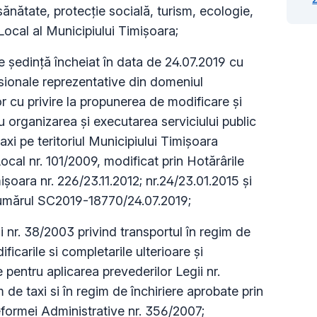
sănătate, protecţie socială, turism, ecologie,
 Local al Municipiului Timişoara;
 şedinţă încheiat în data de 24.07.2019 cu
esionale reprezentative din domeniul
or cu privire la propunerea de modificare şi
organizarea şi executarea serviciului public
xi pe teritoriul Municipiului Timişoara
ocal nr. 101/2009, modificat prin Hotărârile
ișoara nr. 226/23.11.2012; nr.24/23.01.2015 și
 numărul SC2019-18770/24.07.2019;
i nr. 38/2003 privind transportul în regim de
ificarile si completarile ulterioare şi
entru aplicarea prevederilor Legii nr.
 de taxi si în regim de închiriere aprobate prin
Reformei Administrative nr. 356/2007;