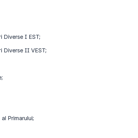
ari Diverse I EST;
ari Diverse II VEST;
e;
 al Primarului;