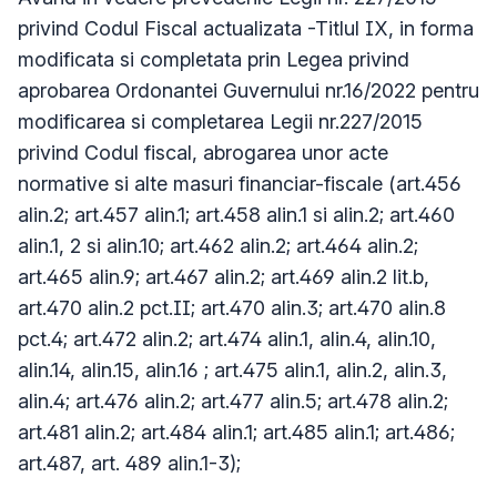
privind Codul Fiscal actualizata -Titlul IX, in forma
modificata si completata prin Legea privind
aprobarea Ordonantei Guvernului nr.16/2022 pentru
modificarea si completarea Legii nr.227/2015
privind Codul fiscal, abrogarea unor acte
normative si alte masuri financiar-fiscale (art.456
alin.2; art.457 alin.1; art.458 alin.1 si alin.2; art.460
alin.1, 2 si alin.10; art.462 alin.2; art.464 alin.2;
art.465 alin.9; art.467 alin.2; art.469 alin.2 lit.b,
art.470 alin.2 pct.II; art.470 alin.3; art.470 alin.8
pct.4; art.472 alin.2; art.474 alin.1, alin.4, alin.10,
alin.14, alin.15, alin.16 ; art.475 alin.1, alin.2, alin.3,
alin.4; art.476 alin.2; art.477 alin.5; art.478 alin.2;
art.481 alin.2; art.484 alin.1; art.485 alin.1; art.486;
art.487, art. 489 alin.1-3);