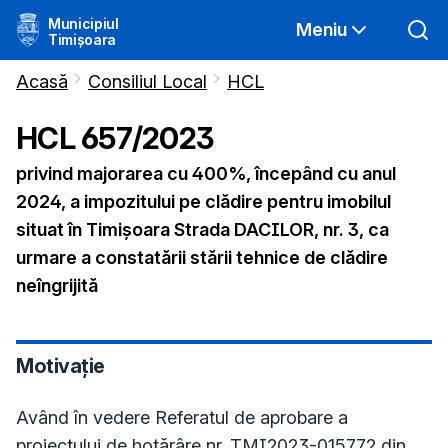
Municipiul
Meniu
Timișoara
Acasă
Consiliul Local
HCL
HCL
657
/
2023
privind majorarea cu 400%, începând cu anul
2024, a impozitului pe clădire pentru imobilul
situat în Timişoara Strada DACILOR, nr. 3, ca
urmare a constatării stării tehnice de clădire
neîngrijită
Motivație
Având în vedere Referatul de aprobare a
proiectului de hotărâre nr. TMI2023-015772 din