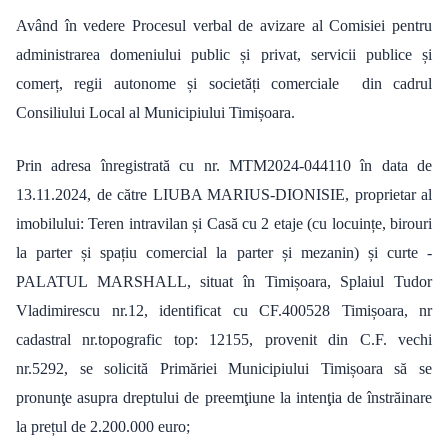
Având în vedere Procesul verbal de avizare al Comisiei pentru
administrarea domeniului public și privat, servicii publice și
comerț, regii autonome și societăți comerciale din cadrul
Consiliului Local al Municipiului Timișoara.
Prin adresa înregistrată cu nr. MTM2024-044110 în data de
13.11.2024, de către LIUBA MARIUS-DIONISIE, proprietar al
imobilului: Teren intravilan și Casă cu 2 etaje (cu locuințe, birouri
la parter și spațiu comercial la parter și mezanin) și curte -
PALATUL MARSHALL, situat în Timișoara, Splaiul Tudor
Vladimirescu nr.12, identificat cu CF.400528 Timișoara, nr
cadastral nr.topografic top: 12155, provenit din C.F. vechi
nr.5292, se solicită Primăriei Municipiului Timișoara să se
pronunţe asupra dreptului de preemţiune la intenţia de înstrăinare
la prețul de 2.200.000 euro;