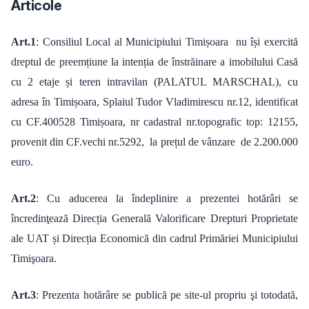
Articole
Art.1
: Consiliul Local al Municipiului Timișoara nu își exercită
dreptul de preemțiune la intenția de înstrăinare a imobilului Casă
cu 2 etaje și teren intravilan (PALATUL MARSCHAL), cu
adresa în Timișoara, Splaiul Tudor Vladimirescu nr.12, identificat
cu CF.400528 Timișoara, nr cadastral nr.topografic top: 12155,
provenit din CF.vechi nr.5292, la prețul de vânzare de 2.200.000
euro.
Art.2
: Cu aducerea la îndeplinire a prezentei hotărâri se
încredinţează Direcția Generală Valorificare Drepturi Proprietate
ale UAT și Direcția Economică din cadrul Primăriei Municipiului
Timişoara.
Art.3
:
Prezenta hotărâre se publică pe site-ul propriu şi totodată,