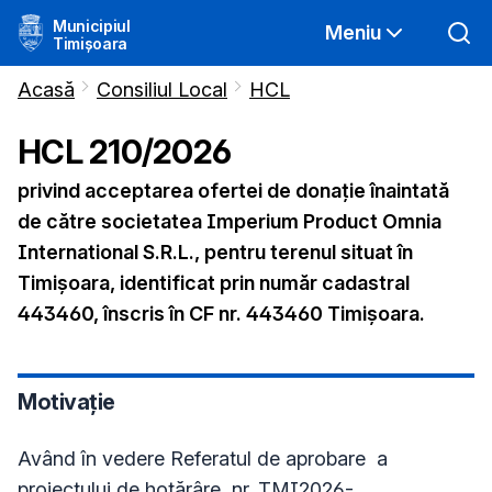
Municipiul
Meniu
Timișoara
Acasă
Consiliul Local
HCL
HCL
210
/
2026
privind acceptarea ofertei de donație înaintată
de către societatea Imperium Product Omnia
International S.R.L., pentru terenul situat în
Timișoara, identificat prin număr cadastral
443460, înscris în CF nr. 443460 Timișoara.
Motivație
Având în vedere Referatul de aprobare a
proiectului de hotărâre nr. TMI2026-