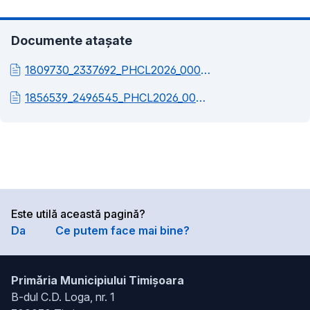
Documente atașate
1809730_2337692_PHCL2026_000158_Referat_de_aprobare.pdf
1856539_2496545_PHCL2026_000158_Raport_de_specialitate.pdf
Este utilă această pagină?
Da
Ce putem face mai bine?
Primăria Municipiului Timișoara
B-dul C.D. Loga, nr. 1