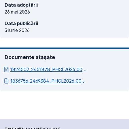
Data adoptării
26 mai 2026
Data publicării
3 iunie 2026
Documente atașate
1824502_2451878_PHCL2026_000223_Referat_de_aprobare.pdf
1836756_2469384_PHCL2026_000223_Raport_de_specialitate.pdf