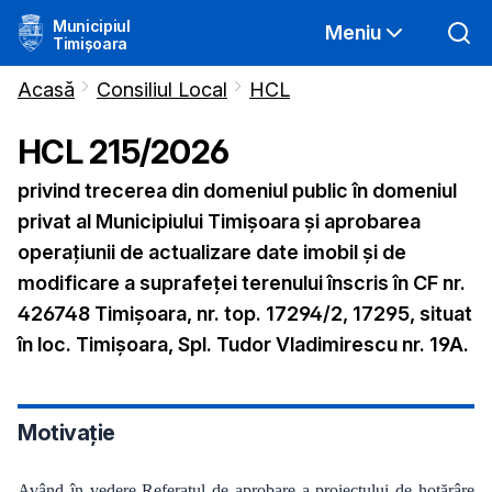
Municipiul
Meniu
Timișoara
Acasă
Consiliul Local
HCL
HCL
215
/
2026
privind trecerea din domeniul public în domeniul
privat al Municipiului Timișoara și aprobarea
operațiunii de actualizare date imobil și de
modificare a suprafeței terenului înscris în CF nr.
426748 Timișoara, nr. top. 17294/2, 17295, situat
în loc. Timișoara, Spl. Tudor Vladimirescu nr. 19A.
Motivație
Având în vedere Referatul de aprobare a proiectului de hotărâre