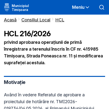
Municipiul
Meniu
Timișoara
Acasă
Consiliul Local
HCL
HCL
216
/
2026
privind aprobarea operațiunii de primă
înregistrare a terenului înscris în CF nr. 415985
Timișoara, Strada Poneasca nr. 11 și modificarea
suprafeței acestuia.
Motivație
Având în vedere Referatul de aprobare a
proiectului de hotărâre nr. TMI2026-
019734/04.05.2026, al Primarului Municipiului