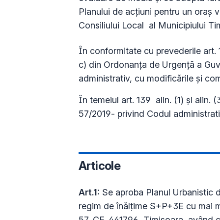
Planului de acțiuni pentru un oraș
Consiliului Local al Municipiului T
În conformitate cu prevederile art. 129 a
c) din Ordonanța de Urgență a Guve
administrativ, cu modificările și com
În temeiul art. 139 alin. (1) și ali
57/2019- privind Codul administrativ
Articole
Art.1:
Se aproba Planul Urbanistic de
regim de înălțime S+P+3E cu mai m
57, CF. 441796, Timișoara, având 