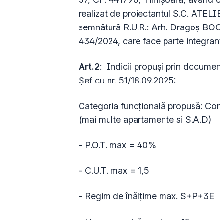
realizat de proiectantul S.C. ATELI
semnătură R.U.R.: Arh. Dragoș BOCA
434/2024, care face parte integran
Art.2
: Indicii propuşi prin document
Şef cu nr. 51/18.09.2025:
Categoria funcțională propusă:
Cons
(mai multe apartamente si S.A.D)
- P.O.T. max = 40%
- C.U.T. max = 1,5
- Regim de înălțime max. S+P+3E