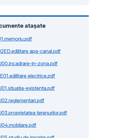
cumente atașate
01.memoriu.pdf
02ED.edilitare apa-canal.pdf
U00.incadrare-in-zona.pdf
E01.edilitare electrice.pdf
U01.situatia-existenta.pdf
U02.reglementari.pdf
U03.proprietatea terenurilor.pdf
U04.mobilare.pdf
U05.studiu de insorire.pdf