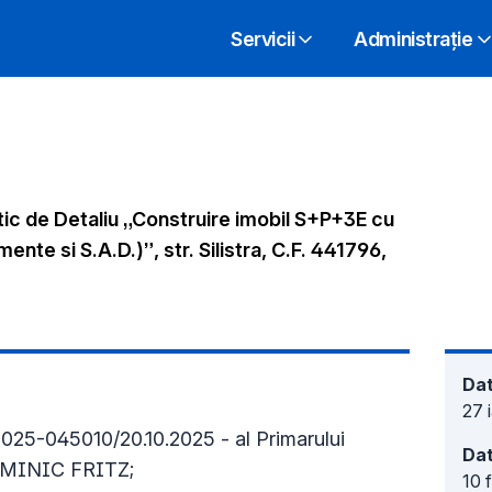
Servicii
Administrație
tic de Detaliu „Construire imobil S+P+3E cu
nte si S.A.D.)”, str. Silistra, C.F. 441796,
Dat
27 
I2025-045010/20.10.2025
- al Primarului
Dat
DOMINIC FRITZ;
10 