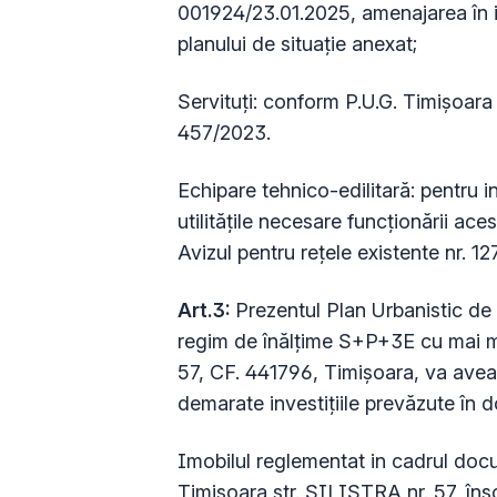
001924/23.01.2025, amenajarea în i
planului de situație anexat;
Servituţi: conform P.U.G. Timişoara
457/2023.
Echipare tehnico-edilitară: pentru i
utilităţile necesare funcţionării ac
Avizul pentru reţele existente nr. 1
Art.3:
Prezentul Plan Urbanistic de 
regim de înălțime S+P+3E cu mai m
57, CF. 441796, Timișoara, va avea v
demarate investiţiile prevăzute în 
Imobilul reglementat in cadrul docu
Timișoara str. SILISTRA nr. 57, însc