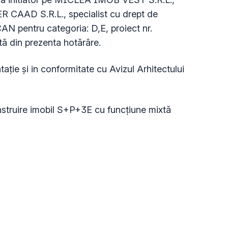
ER CAAD S.R.L., specialist cu drept de
N pentru categoria: D,E, proiect nr.
tă din prezenta hotărâre.
aţie şi in conformitate cu Avizul Arhitectului
truire imobil S+P+3E cu funcțiune mixtă