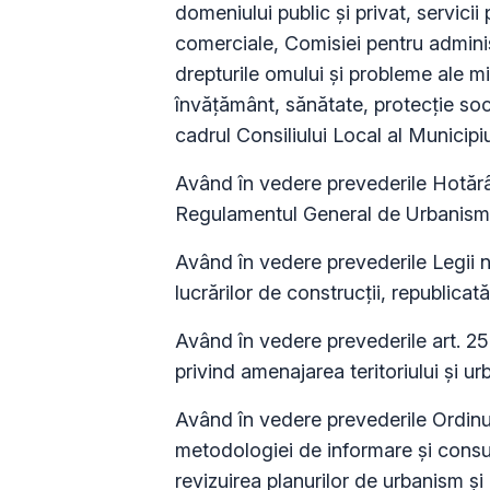
domeniului public şi privat, servicii
comerciale, Comisiei pentru administ
drepturile omului şi probleme ale min
învăţământ, sănătate, protecţie soci
cadrul Consiliului Local al Municipi
Având în vedere prevederile Hotărâr
Regulamentul General de Urbanism,
Având în vedere prevederile Legii nr
lucrărilor de construcţii, republicat
Având în vedere prevederile art. 25 
privind amenajarea teritoriului şi u
Având în vedere prevederile Ordinu
metodologiei de informare şi consult
revizuirea planurilor de urbanism şi 