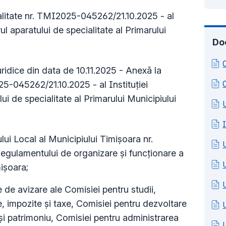
litate nr. TMI
2025-045262/21.10.2025
- al
rul aparatului de specialitate al Primarului
Do
ridice din data de 10.11.2025 - Anexă la
5-045262/21.10.2025 - al Instituției
ui de specialitate al Primarului Municipiului
I
ui Local al Municipiului Timișoara nr.
gulamentului de organizare și funcționare a
mișoara;
de avizare ale Comisiei pentru studii,
 impozite şi taxe, Comisiei pentru dezvoltare
 şi patrimoniu, Comisiei pentru administrarea