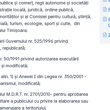
 publice şi comerţ, regii autonome şi societăţi
raţie locală, juridică, ordine publică,
orităţilor şi al Comisiei pentru cultură, ştiinţă,
ală, turism, ecologie, sport şi culte, din
ului Timişoara;
ii Guvernului nr. 525/1996 privind
 republicată;
. 50/1991 privind autorizarea executării
ă şi modificată;
alin. 1) şi Anexei I din Legea nr. 350/2001 -
rbanismul, modificată;
lui M.D.R.T. nr. 2701/2010- pentru aprobarea
are a publicului cu privire la elaborarea sau
amenajare a teritoriului;