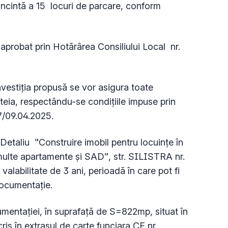
ncintă a 15 locuri de parcare, conform
 aprobat prin Hotărârea Consiliului Local nr.
nvestiţia propusă se vor asigura toate
esteia, respectându-se condiţiile impuse prin
27/09.04.2025.
Detaliu ”Construire imobil pentru locuințe în
ulte apartamente și SAD”, str. SILISTRA nr.
alabilitate de 3 ani, perioadă în care pot fi
documentaţie.
mentaţiei, în suprafață de S=822mp, situat în
ris în extrasul de carte funciara CF nr.