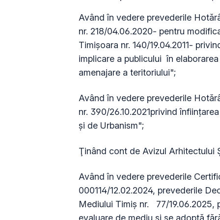
Având în vedere prevederile Hotărâr
nr. 218/04.06.2020- pentru modifica
Timișoara nr. 140/19.04.2011- privi
implicare a publicului în elaborarea
amenajare a teritoriului";
Având în vedere prevederile Hotărâr
nr. 390/26.10.2021privind înființare
şi de Urbanism";
Ţinând cont de Avizul Arhitectului Ș
Având în vedere prevederile Certif
000114/12.02.2024, prevederile Deci
Mediului Timiş nr. 77/19.06.2025, p
evaluare de mediu și se adoptă făr