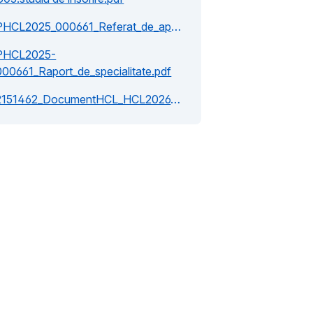
PHCL2025_000661_Referat_de_aprobare.pdf
PHCL2025-
000661_Raport_de_specialitate.pdf
2151462_DocumentHCL_HCL2026_000023.pdf