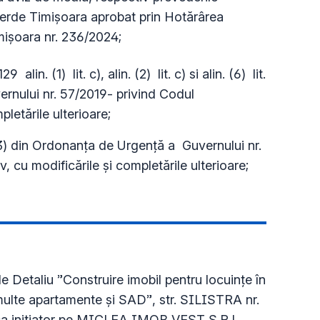
 verde Timișoara aprobat prin Hotărârea
imișoara nr. 236/2024;
lin. (1) lit. c), alin. (2) lit. c) si alin. (6) lit.
rnului nr. 57/2019- privind Codul
pletările ulterioare;
n. (3) din Ordonanța de Urgență a Guvernului nr.
, cu modificările și completările ulterioare;
 Detaliu ”Construire imobil pentru locuințe în
ulte apartamente și SAD”, str. SILISTRA nr.
ca initiator pe MICLEA IMOB VEST S.R.L.,