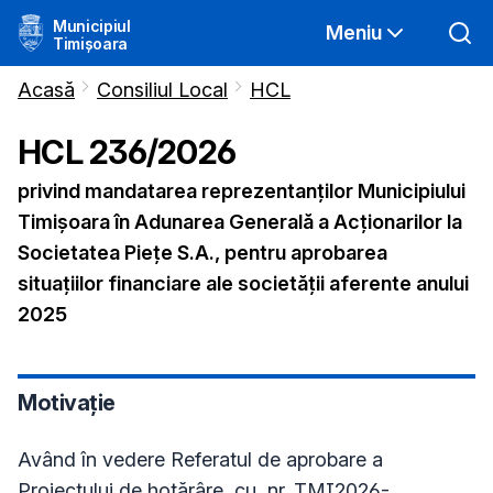
Municipiul
Meniu
Timișoara
Acasă
Consiliul Local
HCL
HCL
236
/
2026
privind mandatarea reprezentanților Municipiului
Timișoara în Adunarea Generală a Acționarilor la
Societatea Piețe S.A., pentru aprobarea
situațiilor financiare ale societății aferente anului
2025
Motivație
Având în vedere Referatul de aprobare a
Proiectului de hotărâre cu nr. TMI2026-