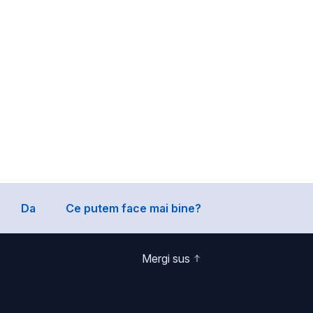
Da
Ce putem face mai bine?
Mergi sus