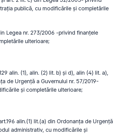
raţia publică, cu modificările și completările
 din Legea nr. 273/2006 -privind finanțele
mpletările ulterioare;
lin. (1), alin. (2) lit. b) și d), alin (4) lit. a),
onanța de Urgență a Guvernului nr. 57/2019-
icările și completările ulterioare;
i art.196 alin.(1) lit.(a) din Ordonanţa de Urgenţă
dul administrativ, cu modificările și