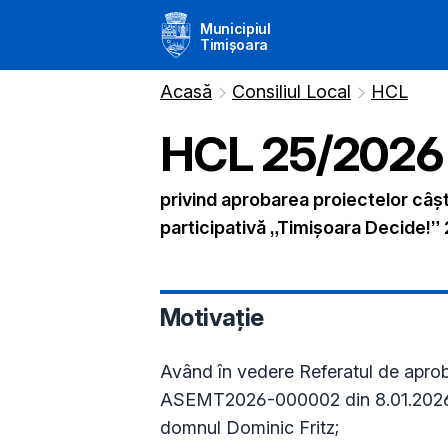
Municipiul
Timișoara
Acasă
Consiliul Local
HCL
HCL
25
/
2026
privind aprobarea proiectelor câș
participativă „Timișoara Decide!” 
Motivație
Având în vedere Referatul de aproba
ASEMT2026-000002 din 8.01.2026, a
domnul Dominic Fritz;