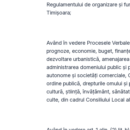
Regulamentului de organizare și fun
Timișoara;
Având în vedere Procesele Verbale d
prognoze, economie, buget, finanțe
dezvoltare urbanistică, amenajarea t
administrarea domeniului public şi pr
autonome şi societăţi comerciale, Co
ordine publică, drepturile omului și 
cultură, ştiinţă, învăţământ, sănătat
culte, din cadrul Consiliului Local a
Având în vedere art. 1 alin. (2) lit. b