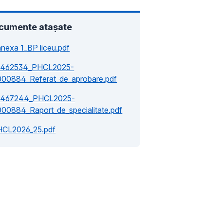
cumente atașate
anexa 1_BP liceu.pdf
1462534_PHCL2025-
000884_Referat_de_aprobare.pdf
1467244_PHCL2025-
000884_Raport_de_specialitate.pdf
HCL2026_25.pdf