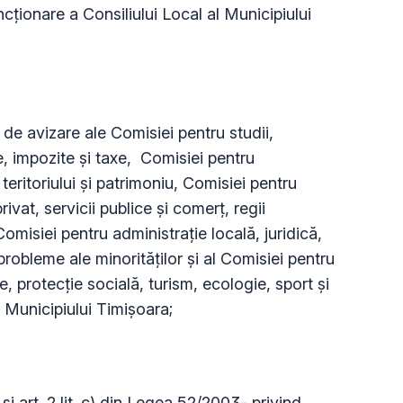
cționare a Consiliului Local al Municipiului
e avizare ale Comisiei pentru studii,
, impozite și taxe, Comisiei pentru
eritoriului şi patrimoniu, Comisiei pentru
ivat, servicii publice şi comerţ, regii
misiei pentru administrație locală, juridică,
probleme ale minorităților şi al Comisiei pentru
e, protecţie socială, turism, ecologie, sport şi
l Municipiului Timişoara;
) și art. 2 lit. c) din Legea 52/2003- privind