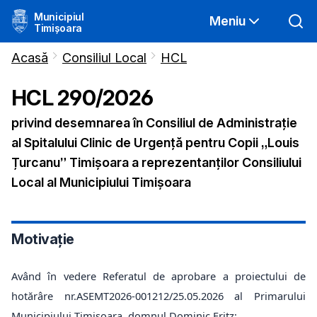
Municipiul
Meniu
Timișoara
Acasă
Consiliul Local
HCL
HCL
290
/
2026
privind desemnarea în Consiliul de Administrație
al Spitalului Clinic de Urgență pentru Copii „Louis
Țurcanu” Timișoara a reprezentanților Consiliului
Local al Municipiului Timișoara
Motivație
Având în vedere Referatul de aprobare a proiectului de
hotărâre nr.ASEMT2026-001212/25.05.2026 al Primarului
Municipiului Timișoara, domnul Dominic Fritz;