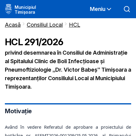
Municipiul
Meniu
Timișoara
Acasă
Consiliul Local
HCL
HCL
291
/
2026
privind desemnarea în Consiliul de Administrație
al Spitalului Clinic de Boli Infecțioase și
Pneumoftiziologie „Dr. Victor Babeș” Timișoara a
reprezentanților Consiliului Local al Municipiului
Timișoara.
Motivație
Având în vedere Referatul de aprobare a proiectului de
hotărâre nr. ASEMT2026-001209/25.05.2026, al Primarului