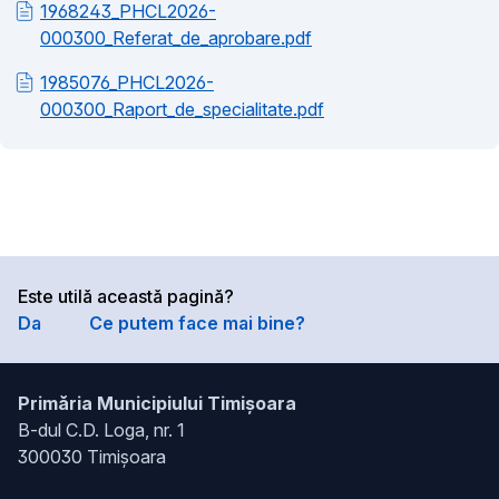
1968243_PHCL2026-
000300_Referat_de_aprobare.pdf
1985076_PHCL2026-
000300_Raport_de_specialitate.pdf
Este utilă această pagină?
Da
Ce putem face mai bine?
Primăria Municipiului Timișoara
B-dul C.D. Loga, nr. 1
300030 Timișoara