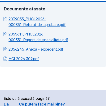
Documente atașate
2039055_PHCL2026-
000351_Referat_de_aprobare.pdf
2055611_PHCL2026-
000351_Raport_de_specialitate.pdf
2056245_Anexa - excedent.pdf
HCL2026_309.pdf
Este utilă această pagină?
Da
Ce putem face mai bine?