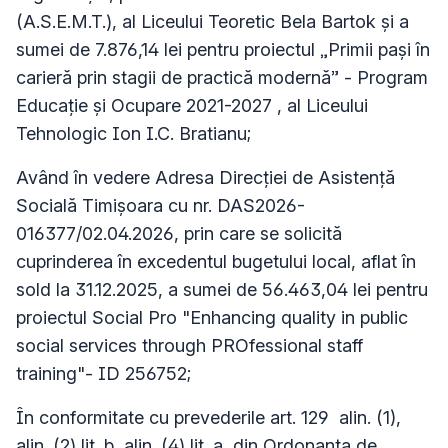
(A.S.E.M.T.), al Liceului Teoretic Bela Bartok și a
sumei de 7.876,14 lei pentru proiectul „Primii pași în
carieră prin stagii de practică modernă” - Program
Educație și Ocupare 2021-2027 , al Liceului
Tehnologic Ion I.C. Bratianu;
Având în vedere Adresa Direcției de Asistență
Socială Timișoara cu nr. DAS2026-
016377/02.04.2026, prin care se solicită
cuprinderea în excedentul bugetului local, aflat în
sold la 31.12.2025, a sumei de 56.463,04 lei pentru
proiectul Social Pro "Enhancing quality in public
social services through PROfessional staff
training"- ID 256752;
În conformitate cu prevederile art. 129 alin. (1),
alin. (2) lit. b, alin. (4) lit. a, din Ordonanța de