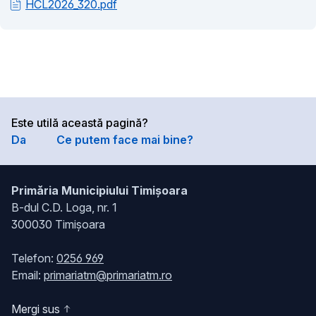
HCL2026_320.pdf
Este utilă această pagină?
Da
Ce putem face mai bine?
Primăria Municipiului Timișoara
B-dul C.D. Loga, nr. 1
300030 Timișoara
Telefon:
0256 969
Email:
primariatm@primariatm.ro
Mergi sus