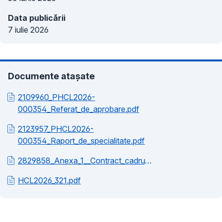
Data publicării
7 iulie 2026
Documente atașate
2109960_PHCL2026-
000354_Referat_de_aprobare.pdf
2123957_PHCL2026-
000354_Raport_de_specialitate.pdf
2829858_Anexa_1__Contract_cadru_de_mandat.pdf
HCL2026_321.pdf