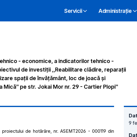
Servicii
Administrație
hnico - economice, a indicatorilor tehnico -
ctivul de investiții ,,Reabilitare clădire, reparații
lizare spații de învățământ, loc de joacă și
 Mică’’ pe str. Jokai Mor nr. 29 - Cartier Plopi’’
Dat
9 f
 proiectului de hotărâre, nr. ASEMT2026 - 000119 din
Dat