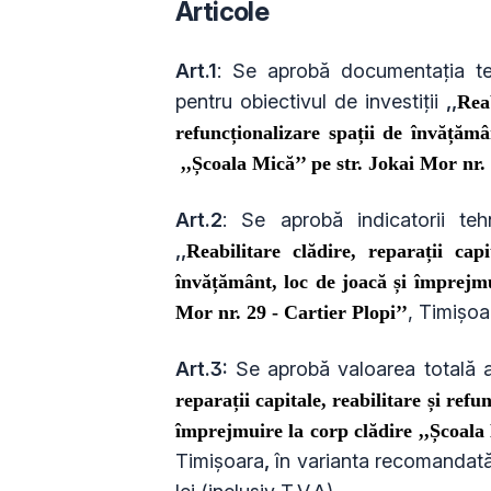
Articole
Art.1
: Se aprobă documentaţia te
pentru obiectivul de investiții
,,
Reab
refuncționalizare spații de învățămâ
,,Școala Mică’’ pe str. Jokai Mor nr. 
Art.2
: Se aprobă indicatorii tehn
,,
Reabilitare clădire, reparații capi
învățământ, loc de joacă și împrejmui
, Timişo
Mor nr. 29 - Cartier Plopi’’
Art.3:
Se aprobă valoarea totală a 
reparații capitale, reabilitare și refu
împrejmuire la corp clădire ,,Școala 
Timişoara
,
în varianta recomandată