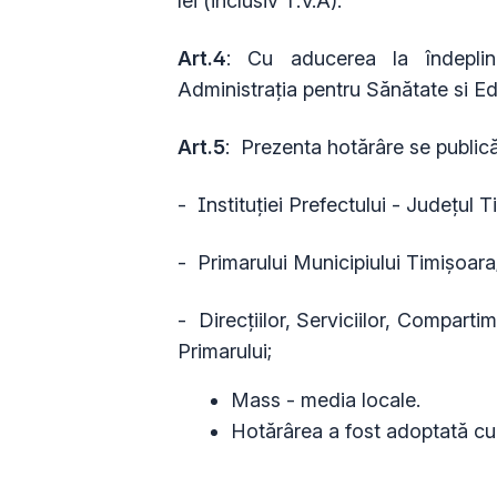
lei (inclusiv T.V.A).
Art.4
: Cu aducerea la îndeplini
Administrația pentru Sănătate si Ed
Art.5
: Prezenta hotărâre se publică
- Instituției Prefectului - Județul T
- Primarului Municipiului Timişoara
- Direcțiilor, Serviciilor, Compartim
Primarului;
Mass - media locale.
Hotărârea a fost adoptată cu 