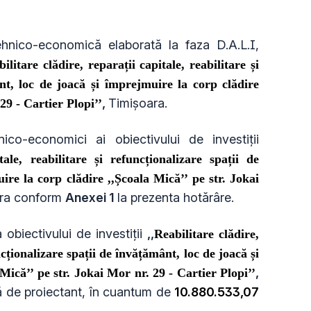
hnico-economică elaborată la faza D.A.L.I,
ilitare clădire, reparații capitale, reabilitare și
nt, loc de joacă și împrejmuire la corp clădire
,
Timișoara
.
29 - Cartier Plopi’’
ico-economici ai obiectivului de investiţii
tale, reabilitare și refuncționalizare spații de
re la corp clădire ,,Școala Mică’’ pe str. Jokai
ara conform
Anexei 1
la prezenta hotărâre.
obiectivului de investiţii
,,
Reabilitare clădire,
ncționalizare spații de învățământ, loc de joacă și
,
Mică’’ pe str. Jokai Mor nr. 29 - Cartier Plopi’’
 de proiectant, în cuantum de
10.880.533,07