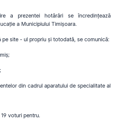
re a prezentei hotărâri se încredinţează
ucație a Municipiului Timișoara.
 pe site - ul propriu şi totodată, se comunică:
imiș;
;
entelor din cadrul aparatului de specialitate al
19 voturi pentru.