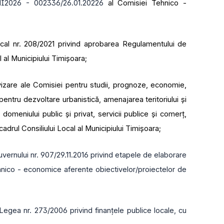
MI2026 - 002336/26.01.20226
al Comisiei Tehnico -
cal nr. 208/2021 privind aprobarea Regulamentului de
l al Municipiului Timișoara;
zare ale Comisiei pentru studii, prognoze, economie,
pentru dezvoltare urbanistică, amenajarea teritoriului şi
domeniului public şi privat, servicii publice şi comerţ,
adrul Consiliului Local al Municipiului Timişoara;
vernului nr. 907/29.11.2016 privind etapele de elaborare
ehnico - economice aferente obiectivelor/proiectelor de
 Legea nr. 273/2006 privind finanțele publice locale, cu