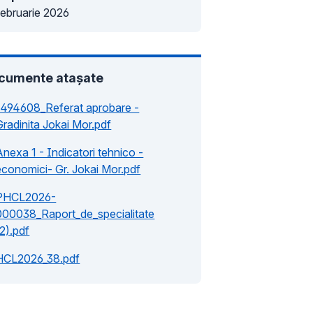
februarie 2026
cumente atașate
1494608_Referat aprobare -
Gradinita Jokai Mor.pdf
Anexa 1 - Indicatori tehnico -
economici- Gr. Jokai Mor.pdf
PHCL2026-
000038_Raport_de_specialitate
(2).pdf
HCL2026_38.pdf