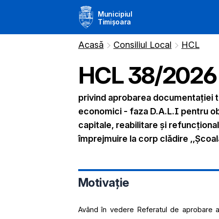
Municipiul
Timișoara
Acasă
Consiliul Local
HCL
HCL
38
/
2026
privind aprobarea documentației te
economici - faza D.A.L.I pentru obie
capitale, reabilitare și refuncționa
împrejmuire la corp clădire ,,Școala
Motivație
Având în vedere Referatul de aprobare a