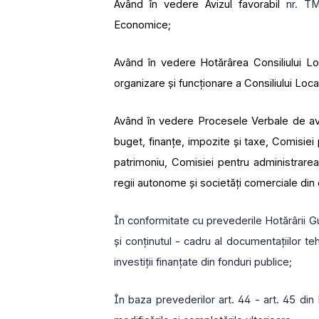
Având în vedere Avizul favorabil
nr. T
Economice;
Având în vedere Hotărârea Consiliului Lo
organizare și funcționare a Consiliului Loca
Având în vedere Procesele Verbale de avi
buget, finanţe, impozite şi taxe, Comisiei 
patrimoniu, Comisiei pentru administrarea 
regii autonome şi societăţi comerciale din c
În conformitate cu prevederile Hotărârii Gu
şi conţinutul - cadru al documentaţiilor t
investiţii finanţate din fonduri publice;
În baza prevederilor art. 44 - art. 45 din