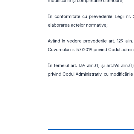
modificările și completările ulterioare;
În conformitate cu prevederile Legii nr.
elaborarea actelor normative;
Având în vedere prevederile art. 129 alin. 
Guvernului nr. 57/2019 privind Codul adminis
În temeiul art. 139 alin.(1) și art.196 alin
privind Codul Administrativ, cu modificările 