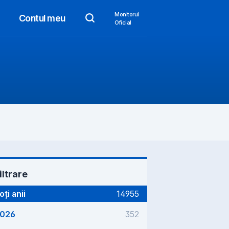
Monitorul
Contul meu
Oficial
iltrare
oți anii
14955
026
352