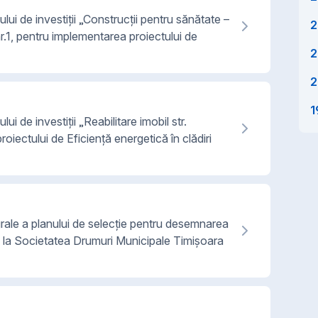
lui de investiții „Construcții pentru sănătate –
2
 nr.1, pentru implementarea proiectului de
2
2
1
ui de investiții „Reabilitare imobil str.
roiectului de Eficienţă energetică în clădiri
ale a planului de selecție pentru desemnarea
ie la Societatea Drumuri Municipale Timișoara