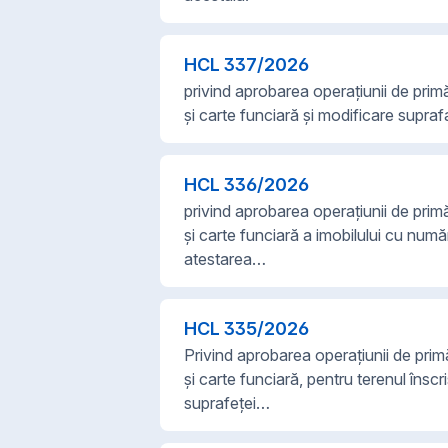
HCL
337
/
2026
privind aprobarea operațiunii de primă
și carte funciară și modificare supra
HCL
336
/
2026
privind aprobarea operațiunii de primă
și carte funciară a imobilului cu num
atestarea…
HCL
335
/
2026
Privind aprobarea operațiunii de primă
și carte funciară, pentru terenul însc
suprafeței…