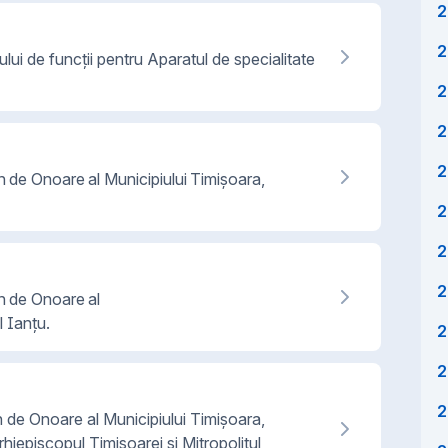
2
2
lui de funcţii pentru Aparatul de specialitate
2
2
2
n de Onoare al Municipiului Timișoara,
2
2
2
an de Onoare al
l Ianţu.
2
2
2
n de Onoare al Municipiului Timișoara,
rhiepiscopul Timişoarei şi Mitropolitul