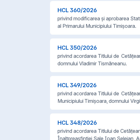
HCL
360
/
2026
privind modificarea şi aprobarea Statu
al Primarului Municipiului Timişoara.
HCL
350
/
2026
privind acordarea Titlului de Cetățea
domnului Vladimir Tismăneanu.
HCL
349
/
2026
privind acordarea Titlului de Cetățe
Municipiului Timișoara, domnului Virgi
HCL
348
/
2026
privind acordarea Titlului de Cetățea
Înaltpreasfinţiei Sale Ioan Selejan, A