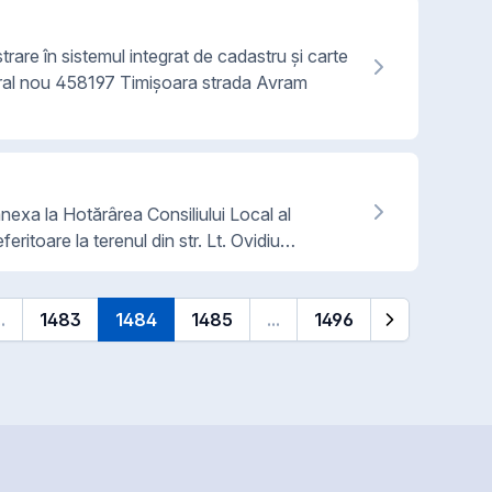
trare în sistemul integrat de cadastru și carte
tral nou 458197 Timișoara strada Avram
 anexa la Hotărârea Consiliului Local al
eritoare la terenul din str. Lt. Ovidiu…
..
1483
1484
1485
...
1496
edentă
Pagina următo