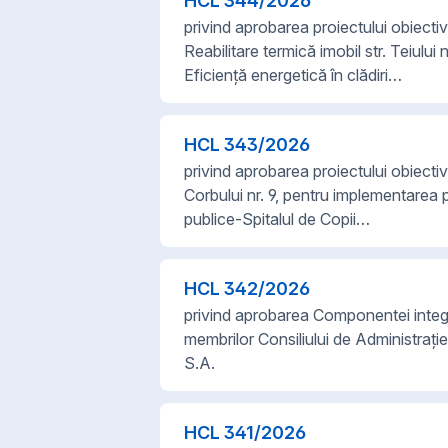
HCL
344
/
2026
privind aprobarea proiectului obiectivu
Reabilitare termică imobil str. Teiului
Eficiență energetică în clădiri…
HCL
343
/
2026
privind aprobarea proiectului obiectivul
Corbului nr. 9, pentru implementarea p
publice-Spitalul de Copii…
HCL
342
/
2026
privind aprobarea Componentei integr
membrilor Consiliului de Administraț
S.A.
HCL
341
/
2026