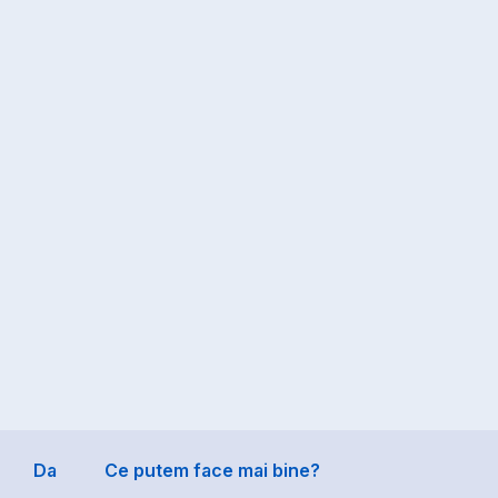
are
Da
Ce putem face mai bine?