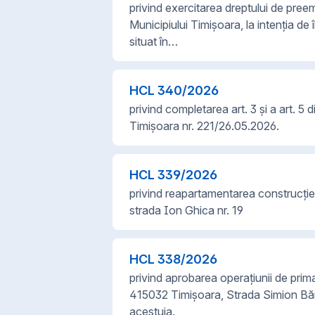
privind exercitarea dreptului de preem
Municipiului Timișoara, la intenția de î
situat în…
HCL
340
/
2026
privind completarea art. 3 și a art. 5 
Timișoara nr. 221/26.05.2026.
HCL
339
/
2026
privind reapartamentarea construcției
strada Ion Ghica nr. 19
HCL
338
/
2026
privind aprobarea operațiunii de prima 
415032 Timișoara, Strada Simion Bărn
acestuia.