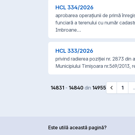
HCL
334
/
2026
aprobarea operațiunii de primă înregis
funciară a terenului cu număr cadas
Imbroane…
HCL
333
/
2026
privind radierea poziției nr. 2873 din
Municipiului Timișoara nr.569/2013, ref
14831
-
14840
din
14955
1
.
Pagina prec
Este utilă această pagină?