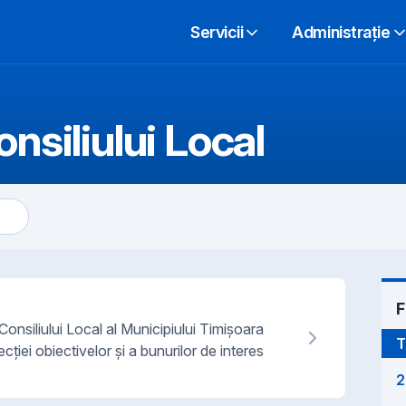
Servicii
Administrație
onsiliului Local
F
onsiliului Local al Municipiului Timișoara
T
ecției obiectivelor și a bunurilor de interes
2