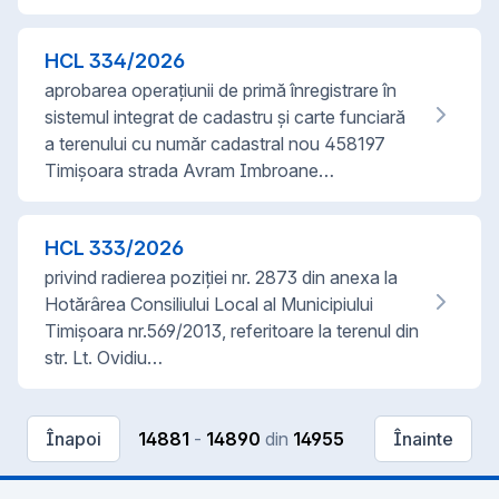
HCL
334
/
2026
aprobarea operațiunii de primă înregistrare în
sistemul integrat de cadastru și carte funciară
a terenului cu număr cadastral nou 458197
Timișoara strada Avram Imbroane…
HCL
333
/
2026
privind radierea poziției nr. 2873 din anexa la
Hotărârea Consiliului Local al Municipiului
Timișoara nr.569/2013, referitoare la terenul din
str. Lt. Ovidiu…
Înapoi
14881
-
14890
din
14955
Înainte