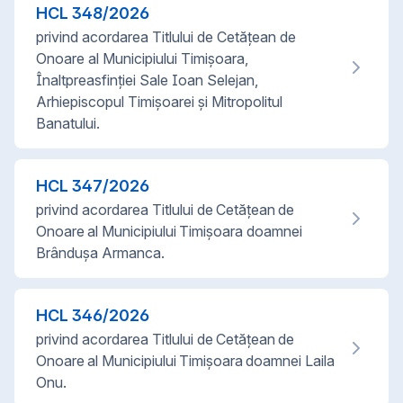
HCL
348
/
2026
privind acordarea Titlului de Cetățean de
Onoare al Municipiului Timișoara,
Înaltpreasfinţiei Sale Ioan Selejan,
Arhiepiscopul Timişoarei şi Mitropolitul
Banatului.
HCL
347
/
2026
privind acordarea Titlului de Cetățean de
Onoare al Municipiului Timișoara doamnei
Brânduşa Armanca.
HCL
346
/
2026
privind acordarea Titlului de Cetățean de
Onoare al Municipiului Timișoara doamnei Laila
Onu.