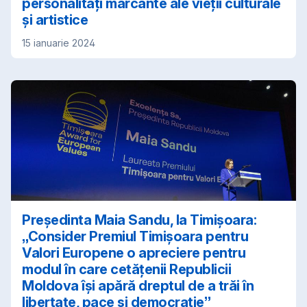
personalități marcante ale vieții culturale
și artistice
15 ianuarie 2024
Președinta Maia Sandu, la Timișoara:
„Consider Premiul Timișoara pentru
Valori Europene o apreciere pentru
modul în care cetățenii Republicii
Moldova își apără dreptul de a trăi în
libertate, pace și democrație”