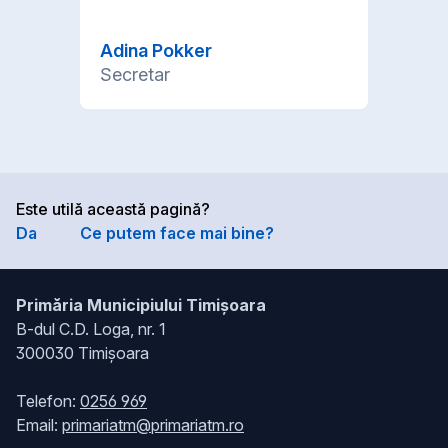
Adina Pokker
Secretar
Este utilă această pagină?
Da
Ce putem face mai bine?
Primăria Municipiului Timișoara
B-dul C.D. Loga, nr. 1
300030 Timișoara
Telefon:
0256 969
Email:
primariatm@primariatm.ro